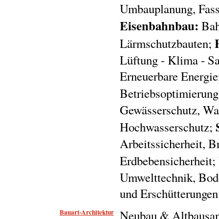
Umbauplanung, Fass
Eisenbahnbau:
Bah
Lärmschutzbauten;
Lüftung - Klima - Sa
Erneuerbare Energie
Betriebsoptimierun
Gewässerschutz, Was
Hochwasserschutz;
Arbeitssicherheit, B
Erdbebensicherheit;
Umwelttechnik, Bode
und Erschütterungen
Bauart-Architektur
Neubau & Altbausan